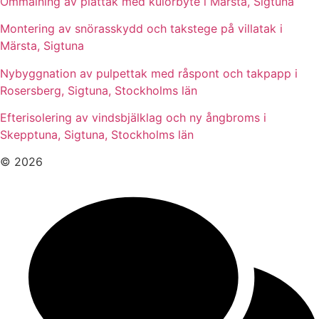
Ommålning av plåttak med kulörbyte i Märsta, Sigtuna
Montering av snörasskydd och takstege på villatak i
Märsta, Sigtuna
Nybyggnation av pulpettak med råspont och takpapp i
Rosersberg, Sigtuna, Stockholms län
Efterisolering av vindsbjälklag och ny ångbroms i
Skepptuna, Sigtuna, Stockholms län
© 2026